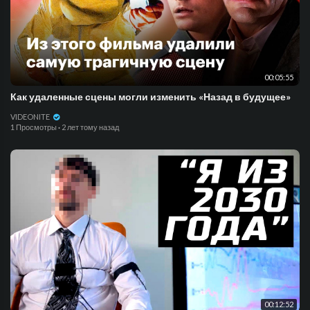
00:05:55
Как удаленные сцены могли изменить «Назад в будущее»
VIDEONITE
1 Просмотры
·
2 лет тому назад
00:12:52