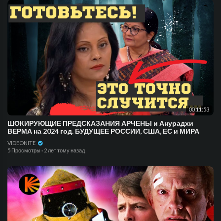
00:11:53
ШОКИРУЮЩИЕ ПРЕДСКАЗАНИЯ АРЧЕНЫ и Анурадхи
ВЕРМА на 2024 год. БУДУЩЕЕ РОССИИ, США, ЕС и МИРА
VIDEONITE
5 Просмотры
·
2 лет тому назад