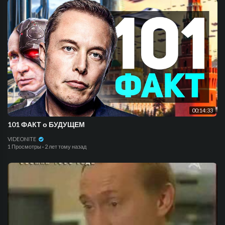
00:14:33
101 ФАКТ о БУДУЩЕМ
VIDEONITE
1 Просмотры
·
2 лет тому назад