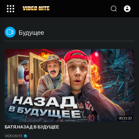
Будущее
00:15:33
БАТЯ.НАЗАД В БУДУЩЕЕ
VIDEONITE