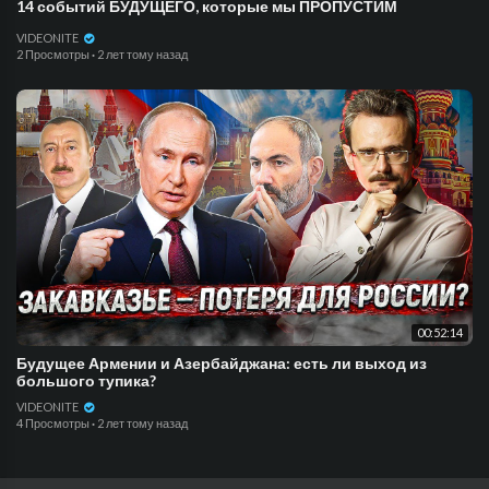
14 событий БУДУЩЕГО, которые мы ПРОПУСТИМ
VIDEONITE
2 Просмотры
·
2 лет тому назад
00:52:14
Будущее Армении и Азербайджана: есть ли выход из
большого тупика?
VIDEONITE
4 Просмотры
·
2 лет тому назад