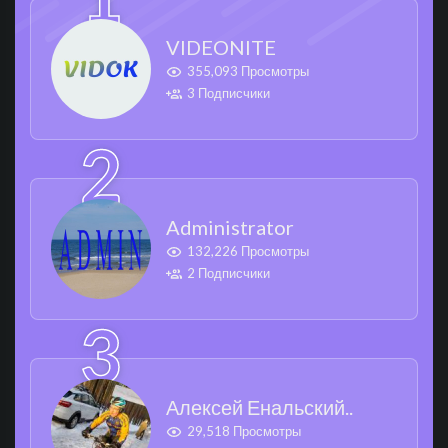
VIDEONITE
355,093 Просмотры
3 Подписчики
Administrator
132,226 Просмотры
2 Подписчики
Алексей Енальский..
29,518 Просмотры