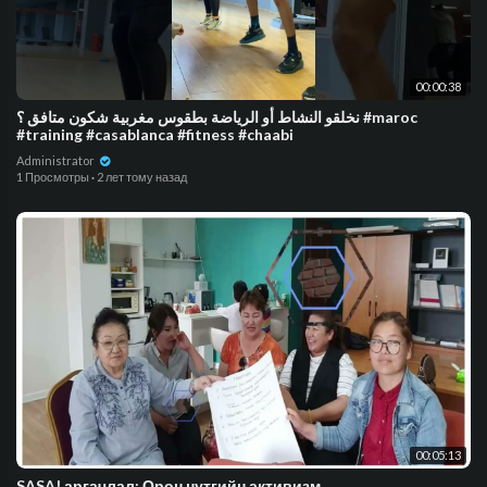
00:00:38
نخلقو النشاط أو الرياضة بطقوس مغربية شكون متافق ؟ #maroc
#training #casablanca #fitness #chaabi
Administrator
1 Просмотры
·
2 лет тому назад
00:05:13
SASA! аргачлал: Орон нутгийн активизм