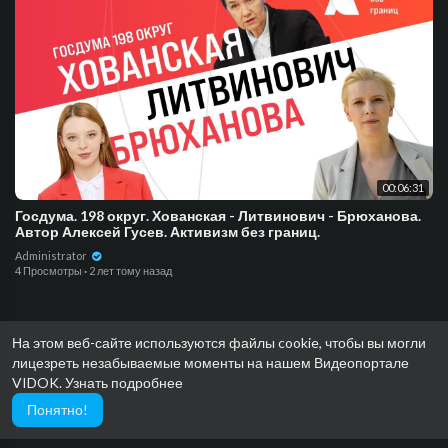
00:06:31
Госдума. 198 округ. Хованская - Литвинович - Брюханова.
Автор Алексей Гусев. Активизм без границ.
Administrator
4 Просмотры
·
2 лет тому назад
На этом веб-сайте используются файлы cookie, чтобы вы могли
лицезреть незабываемые моменты на нашем Видеопортале
VIDOK.
Узнать подробнее
Понятно!
Showing 1 out of 2
1
2