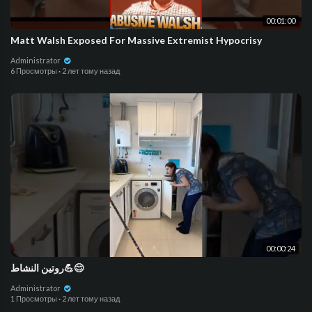
00:01:00
Matt Walsh Exposed For Massive Extremist Hypocrisy
Administrator
6 Просмотры
·
2 лет тому назад
00:00:24
روتين النشاط💪😊
Administrator
1 Просмотры
·
2 лет тому назад