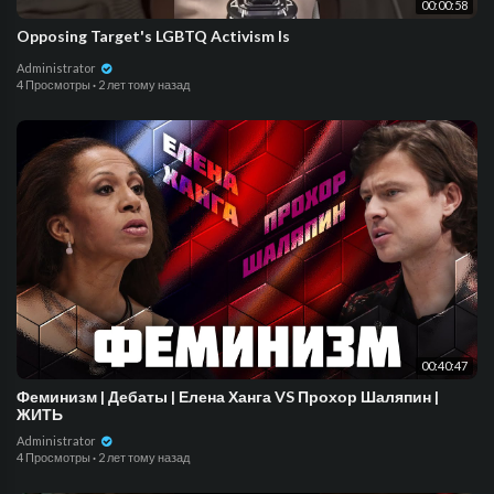
00:00:58
Opposing Target's LGBTQ Activism Is
Administrator
4 Просмотры
·
2 лет тому назад
00:40:47
Феминизм | Дебаты | Елена Ханга VS Прохор Шаляпин |
ЖИТЬ
Administrator
4 Просмотры
·
2 лет тому назад