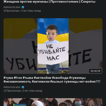
Женщина против мужчины | Противостояние | Секреты
Administrator
0 Просмотры
·
2 лет тому назад
00:00:09
#тува #free #тыва #нетвойне #свобода #тувинцы
#независимость #активизм #кызыл тувинцы нет войне!!!!
Administrator
12 Просмотры
·
2 лет тому назад