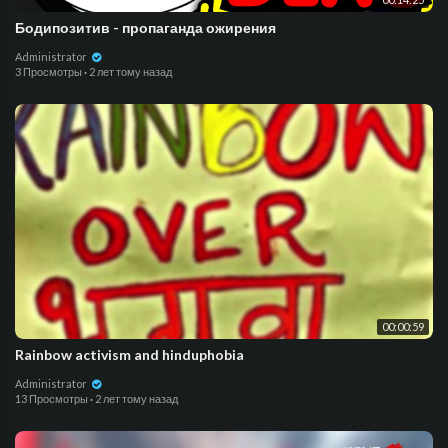
Бодипозитив - пропаганда ожирения
Administrator
3 Просмотры
·
2 лет тому назад
00:00:59
Rainbow activism and hinduphobia
Administrator
13 Просмотры
·
2 лет тому назад