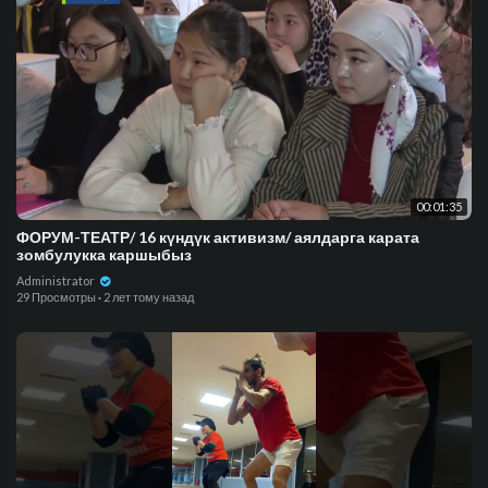
00:01:35
ФОРУМ-ТЕАТР/ 16 күндүк активизм/ аялдарга карата
зомбулукка каршыбыз
Administrator
29 Просмотры
·
2 лет тому назад