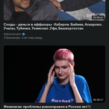
00:09:40
Сходы - деньги в аффшоры -Хабиров. Баймак, Аскарово,
Учалы, Тубинск, Темясово ,Уфа, Башкортостан
Administrator
3 Просмотры
·
2 лет тому назад
00:28:17
Феминизм: проблемы равноправия в России нет? |