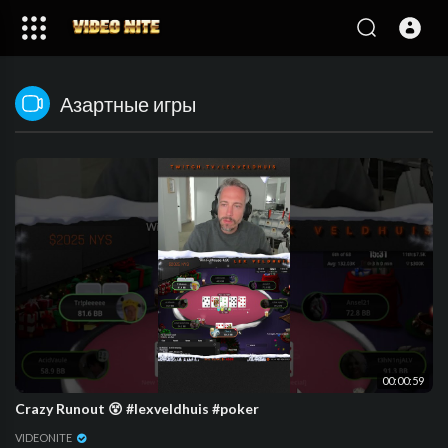
Азартные игры
00:00:59
Crazy Runout 😵 #lexveldhuis #poker
VIDEONITE