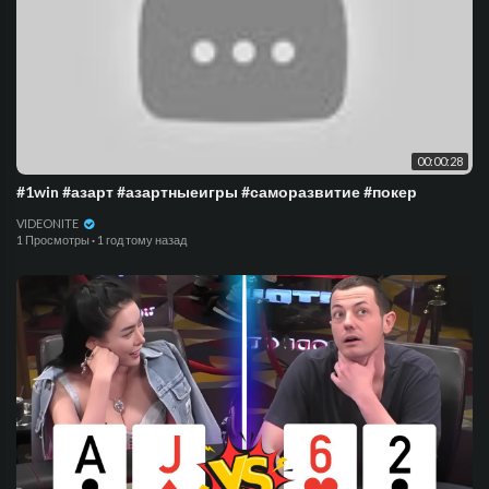
00:00:28
#1win #азарт #азартныеигры #саморазвитие #покер
VIDEONITE
1 Просмотры
·
1 год тому назад