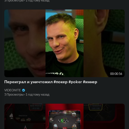
3 Просмотры
·
1 год тому назад
00:00:56
Переиграл и уничтожил #покер #poker #иннер
VIDEONITE
5 Просмотры
·
1 год тому назад