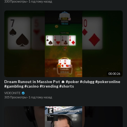
330 Просмотры
·
1 год тому назад
00:00:26
Dream Runout in Massive Pot 🔥 #poker #clubgg #pokeronline
#gambling #casino #trending #shorts
VIDEONITE
305 Просмотры
·
1 год тому назад