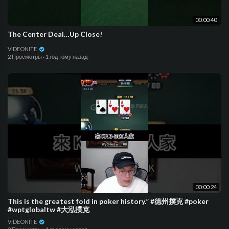
00:00:40
The Center Deal…Up Close!
VIDEONITE
2 Просмотры
·
1 год тому назад
00:00:24
This is the greatest fold in poker history.” #德州撲克 #poker
#wptglobaltw #大泓撲克
VIDEONITE