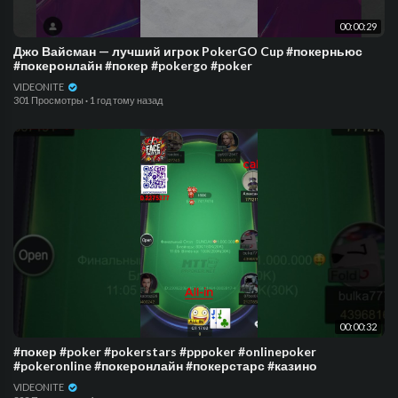
00:00:29
Джо Вайсман — лучший игрок PokerGO Cup #покерньюс
#покеронлайн #покер #pokergo #poker
VIDEONITE
301 Просмотры
·
1 год тому назад
00:00:32
#покер #poker #pokerstars #pppoker #onlinepoker
#pokeronline #покеронлайн #покерстарс #казино
VIDEONITE