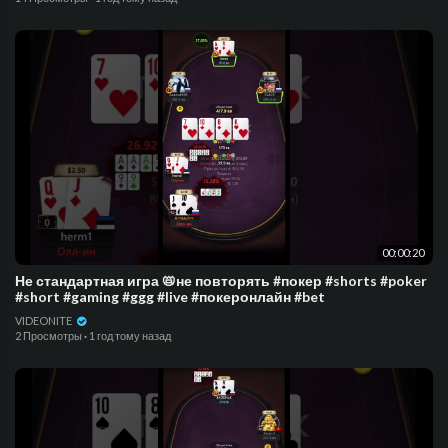
00:00:20
Не стандартная игра 📛не повторять #покер #shorts #poker
#short #gaming #ggg #live #покеронлайн #bet
VIDEONITE
2 Просмотры
·
1 год тому назад