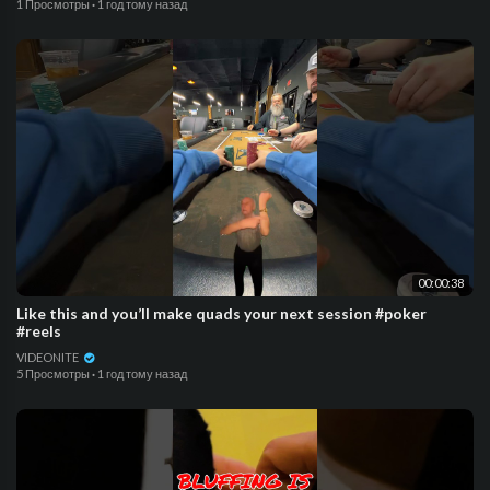
1 Просмотры
·
1 год тому назад
00:00:38
Like this and you’ll make quads your next session #poker
#reels
VIDEONITE
5 Просмотры
·
1 год тому назад