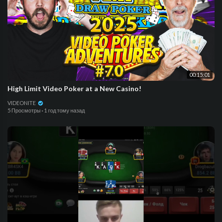
00:15:01
High Limit Video Poker at a New Casino!
VIDEONITE
5 Просмотры
·
1 год тому назад