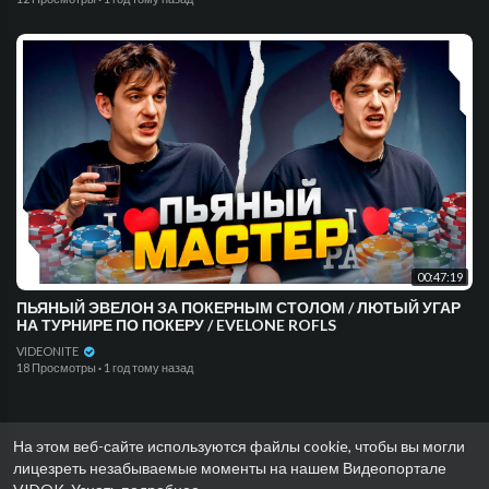
00:47:19
ПЬЯНЫЙ ЭВЕЛОН ЗА ПОКЕРНЫМ СТОЛОМ / ЛЮТЫЙ УГАР
НА ТУРНИРЕ ПО ПОКЕРУ / EVELONE ROFLS
VIDEONITE
18 Просмотры
·
1 год тому назад
На этом веб-сайте используются файлы cookie, чтобы вы могли
лицезреть незабываемые моменты на нашем Видеопортале