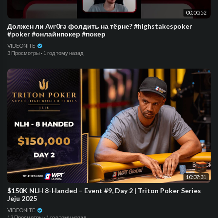
00:00:52
Должен ли Avr0ra фолдить на тёрне? #highstakespoker
#poker #онлайнпокер #покер
VIDEONITE
3 Просмотры
·
1 год тому назад
10:07:31
$150K NLH 8-Handed – Event #9, Day 2 | Triton Poker Series
Jeju 2025
VIDEONITE
12 Просмотры
·
1 год тому назад