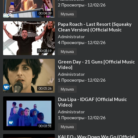
2 Просмотры
·
12/02/26
00:04:39
Музыка
⁣Papa Roach - Last Resort (Squeaky
Clean Version) (Official Music
Video)
Administrator
4 Просмотры
·
12/02/26
00:03:19
Музыка
⁣Green Day - 21 Guns [Official Music
Video]
Administrator
1 Просмотры
·
12/02/26
00:05:26
Музыка
⁣Dua Lipa - IDGAF (Official Music
Video)
Administrator
1 Просмотры
·
12/02/26
00:03:51
Музыка
⁣KALEO - Way Down We Go (Official