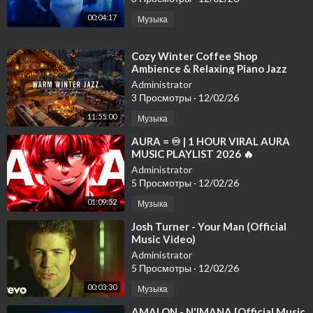
00:04:17
Музыка
⁣Cozy Winter Coffee Shop
Ambience & Relaxing Piano Jazz
Music to Study ⛄ Warm Jazz
Administrator
Instrumental M
3 Просмотры
·
12/02/26
11:55:00
Музыка
⁣AURA = ♾️ | 1 HOUR VIRAL AURA
MUSIC PLAYLIST 2026 🔥
TRENDING PHONK HITS
Administrator
5 Просмотры
·
12/02/26
01:09:52
Музыка
⁣Josh Turner - Your Man (Official
Music Video)
Administrator
5 Просмотры
·
12/02/26
00:03:30
Музыка
⁣AMALON - N'IMANA [Official Music