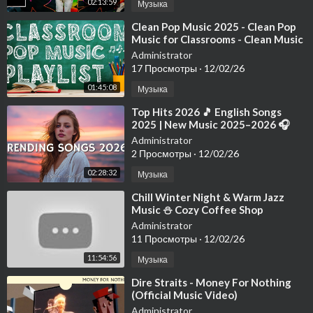
02:13:59
Музыка
⁣Clean Pop Music 2025 - Clean Pop
Music for Classrooms - Clean Music
Playlist
Administrator
17 Просмотры
·
12/02/26
01:45:08
Музыка
⁣Top Hits 2026 🎵 English Songs
2025 | New Music 2025–2026 🎧
Spotify & TikTok Weekly Hits
Administrator
2 Просмотры
·
12/02/26
02:28:32
Музыка
⁣Chill Winter Night & Warm Jazz
Music ⛄ Cozy Coffee Shop
Ambience with Smooth Jazz
Administrator
Instrumental M
11 Просмотры
·
12/02/26
11:54:56
Музыка
⁣Dire Straits - Money For Nothing
(Official Music Video)
Administrator