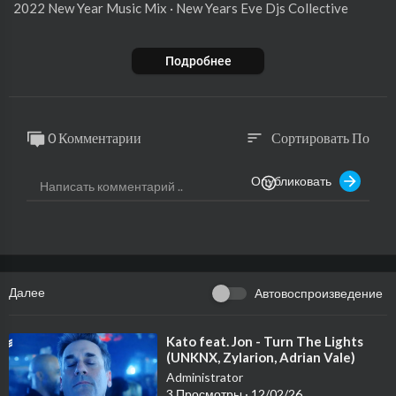
2022 New Year Music Mix · New Years Eve Djs Collective
2022 New Year Motivation Mix for Workout: Clean Pop EDM
Подробнее
/ House for Cardio & Training
℗ 2021 Afterhours Music
0 Комментарии
Сортировать По
sort
Released on: 2021-12-29
Опубликовать
Auto-generated by YouTube.
Далее
Автовоспроизведение
⁣Kato feat. Jon - Turn The Lights
(UNKNX, Zylarion, Adrian Vale)
TRANCE COVER | Elite Trance
Administrator
Music
3 Просмотры
·
12/02/26