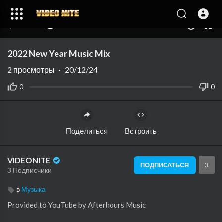
00:00
02:22
10
2022 New Year Music Mix
2
просмотры
·
20/12/24
0
0
Поделиться
Встроить
VIDEONITE
3
ПОДПИСАТЬСЯ
3 Подписчики
в
Музыка
Provided to YouTube by Afterhours Music