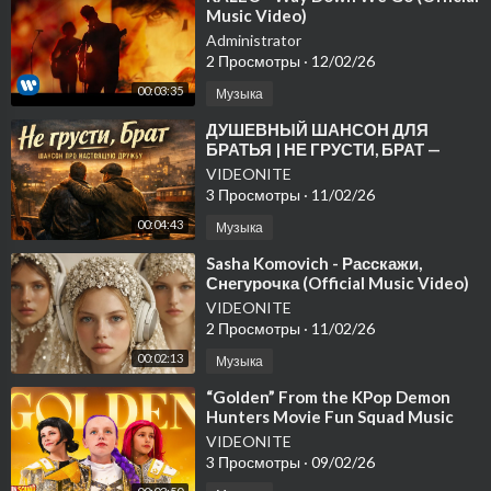
Music Video)
Administrator
2 Просмотры
·
12/02/26
00:03:35
Музыка
⁣ДУШЕВНЫЙ ШАНСОН ДЛЯ
БРАТЬЯ | НЕ ГРУСТИ, БРАТ —
Шансон про настоящую дружбу
VIDEONITE
#music #русскийшансон
3 Просмотры
·
11/02/26
00:04:43
Музыка
⁣Sasha Komovich - Расскажи,
Снегурочка (Official Music Video)
VIDEONITE
2 Просмотры
·
11/02/26
00:02:13
Музыка
⁣“Golden” From the KPop Demon
Hunters Movie Fun Squad Music
Video Cover | Fun Squad
VIDEONITE
3 Просмотры
·
09/02/26