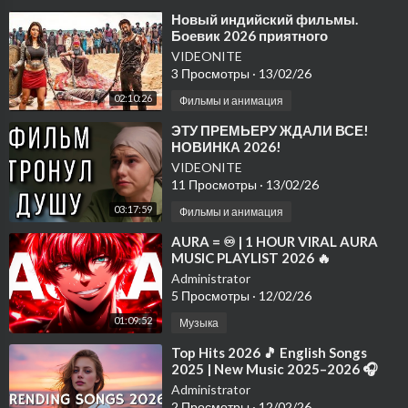
⁣Новый индийский фильмы.
Боевик 2026 приятного
просмотра
VIDEONITE
3 Просмотры
·
13/02/26
02:10:26
Фильмы и анимация
⁣ЭТУ ПРЕМЬЕРУ ЖДАЛИ ВСЕ!
НОВИНКА 2026!
VIDEONITE
11 Просмотры
·
13/02/26
03:17:59
Фильмы и анимация
⁣AURA = ♾️ | 1 HOUR VIRAL AURA
MUSIC PLAYLIST 2026 🔥
TRENDING PHONK HITS
Administrator
5 Просмотры
·
12/02/26
01:09:52
Музыка
⁣Top Hits 2026 🎵 English Songs
2025 | New Music 2025–2026 🎧
Spotify & TikTok Weekly Hits
Administrator
2 Просмотры
·
12/02/26