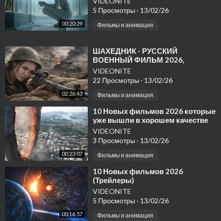
👍 LIKE • 💬 COMMENT • 🔔 SUBSCRIBE to Yule Rhythms for
VIDEONITE
5 Просмотры
·
13/02/26
more OPM playlists and emotional Tagalog vibes 🎶💖
00:20:29
Фильмы и анимация
⁣ШАХЕДНИК - РУССКИЙ
ВОЕННЫЙ ФИЛЬМ 2026,
ЛУЧШИЙ ВОЕННЫЙ ФИЛЬМ
VIDEONITE
2026
22 Просмотры
·
13/02/26
02:26:43
Фильмы и анимация
⁣10 Новых фильмов 2026 которые
уже вышли в хорошем качестве
VIDEONITE
3 Просмотры
·
13/02/26
00:23:07
Фильмы и анимация
⁣10 Новых фильмов 2026
(Трейлеры)
VIDEONITE
5 Просмотры
·
13/02/26
00:16:57
Фильмы и анимация