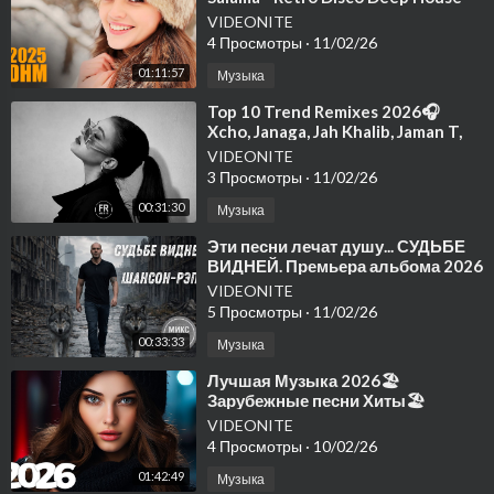
Hits 2025 (New Relax Songs)
VIDEONITE
4 Просмотры
·
11/02/26
01:11:57
Музыка
⁣Top 10 Trend Remixes 2026🎧
Xcho, Janaga, Jah Khalib, Jaman T,
Elman, Navai | Музыка Playlist #44
VIDEONITE
3 Просмотры
·
11/02/26
00:31:30
Музыка
⁣Эти песни лечат душу... СУДЬБЕ
ВИДНЕЙ. Премьера альбома 2026
Шансон-Рэп
VIDEONITE
5 Просмотры
·
11/02/26
00:33:33
Музыка
⁣Лучшая Музыка 2026🏖️
Зарубежные песни Хиты🏖️
Популярные Песни Слушать
VIDEONITE
Бесплатно 2026 #34
4 Просмотры
·
10/02/26
01:42:49
Музыка