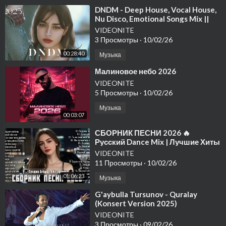
⁣DNDM - Deep House, Vocal House,
Nu Disco, Emotional Songs Mix ||
Top 5 Popular Musics 2025
VIDEONITE
3 Просмотры
·
10/02/26
00:28:40
Музыка
⁣Малиновое небо 2026
VIDEONITE
5 Просмотры
·
10/02/26
Музыка
00:03:07
⁣СБОРНИК ПЕСНИ 2026 🔥
Русский Dance Mix | Лучшие Хиты
для Настроения
VIDEONITE
11 Просмотры
·
10/02/26
01:06:23
Музыка
⁣G'aybulla Tursunov - Quralay
(Konsert Version 2025)
VIDEONITE
3 Просмотры
·
09/02/26