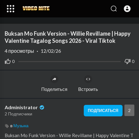
Code 150: Unknown error.
Buksan Mo Funk Version - Willie Revillame | Happy
Download File: https://www.youtube.com/watch?v=bzlZ-7A8MK0
Valentine Tagalog Songs 2026 - Viral Tiktok
4
просмотры
·
12/02/26
0
0
Поделиться
Встроить
Administrator
2
ПОДПИСАТЬСЯ
2 Подписчики
в
Музыка
Buksan Mo Funk Version - Willie Revillame | Happy Valentine T