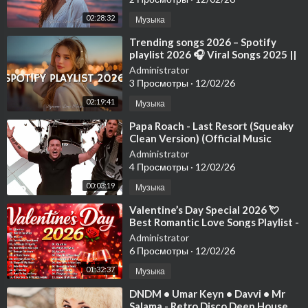
02:28:32
Музыка
⁣Trending songs 2026 – Spotify
playlist 2026 🎧 Viral Songs 2025 ||
Trending TikTok Songs 2025
Administrator
3 Просмотры
·
12/02/26
02:19:41
Музыка
⁣Papa Roach - Last Resort (Squeaky
Clean Version) (Official Music
Video)
Administrator
4 Просмотры
·
12/02/26
00:03:19
Музыка
⁣Valentine’s Day Special 2026 💘
Best Romantic Love Songs Playlist -
Your Feb 14 Starts Here!
Administrator
6 Просмотры
·
12/02/26
01:32:37
Музыка
⁣DNDM • Umar Keyn • Davvi • Mr
Salama - Retro Disco Deep House