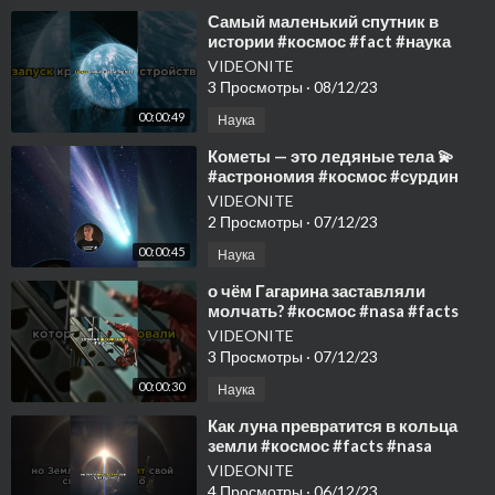
⁣Самый маленький спутник в
истории #космос #fact #наука
#интересное #space #nasa
VIDEONITE
3 Просмотры
·
08/12/23
00:00:49
Наука
⁣Кометы — это ледяные тела 💫
#астрономия #космос #сурдин
#астрология #комета #наука
VIDEONITE
#звезды #nasa
2 Просмотры
·
07/12/23
00:00:45
Наука
⁣о чём Гагарина заставляли
молчать? #космос #nasa #facts
#наука #интересно #shors
VIDEONITE
#гагарин
3 Просмотры
·
07/12/23
00:00:30
Наука
⁣Как луна превратится в кольца
земли #космос #facts #nasa
#наука #интересно #луна #shorts
VIDEONITE
4 Просмотры
·
06/12/23