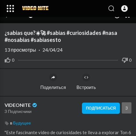
00:00
00:10
10
¿sabias que?☀️🚀 #sabias #curiosidades #nasa
#nosabias #sabiasesto
13
просмотры
·
24/04/24
0
0
Поделиться
Встроить
VIDEONITE
3
ПОДПИСАТЬСЯ
3 Подписчики
в
Будущее
"Este fascinante video de curiosidades te lleva a explorar Ton 6