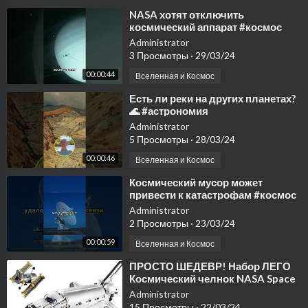
⁣NASA хотят отключить
космический аппарат #космос
#вселенная #астрономия #зонд
Administrator
#наса #галактика
3 Просмотры
·
29/03/24
00:00:44
Вселенная и Космос
⁣Есть ли реки на других планетах?
🌊 #астрономия
#владимирсурдин #космос
Administrator
#знания #наука #планеты #nasa
5 Просмотры
·
28/03/24
00:00:46
Вселенная и Космос
⁣Космический мусор может
привести к катастрофам #космос
#facts #nasa #наука #интересно
Administrator
2 Просмотры
·
23/03/24
00:00:59
Вселенная и Космос
⁣ПРОСТО ШЕДЕВР! Набор ЛЕГО
Космический челнок NASA Space
Shuttle Discovery 10283
Administrator
15 Просмотры
·
22/03/24