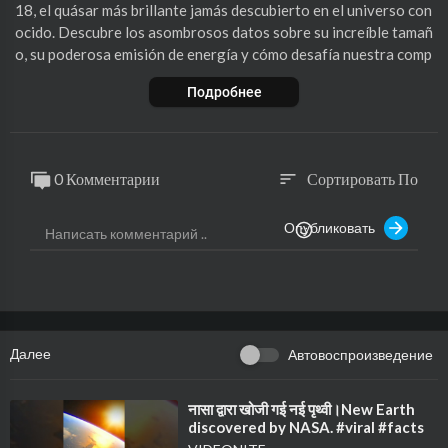
18, el quásar más brillante jamás descubierto en el universo con
ocido. Descubre los asombrosos datos sobre su increíble tamañ
o, su poderosa emisión de energía y cómo desafía nuestra comp
rensión del cosmos. Desde su descubrimiento hasta su impacto
Подробнее
en la astronomía, este video te sumerge en los misterios de uno
de los objetos más impresionantes del espacio profundo."
0 Комментарии
Сортировать По
sort
Опубликовать
Далее
Автовоспроизведение
⁣नासा द्वारा खोजी गई नई पृथ्वी।New Earth
discovered by NASA. #viral #facts
#gkinfacts #amazingfacts