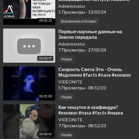
космоса, космическая программа
Administrator
NASA
1 Просмотры
·
13/03/24
00:02:35
Вселенная и Космос
⁣Первые научные данные на
Землю передала
астрофизическая лаборатория
Administrator
NASA
7 Просмотры
·
27/02/24
00:00:57
Наука
⁣Скорость Света Это - Очень
Медленно #facts #nasa #космос
#shorts #интересно #наука
VIDEONITE
5 Просмотры
·
08/12/23
00:01:00
Наука
⁣Как чешутся в скафандре?
#космос #nasa #facts #наука
#интересно #shors
VIDEONITE
7 Просмотры
·
08/12/23
00:00:41
Наука