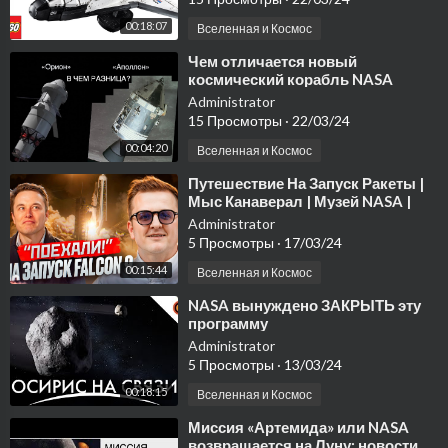
00:18:07
Вселенная и Космос
⁣Чем отличается новый
космический корабль NASA
Administrator
15 Просмотры
·
22/03/24
00:04:20
Вселенная и Космос
⁣Путешествие На Запуск Ракеты |
Мыс Канаверал | Музей NASA |
Клуб REVENEW
Administrator
5 Просмотры
·
17/03/24
00:15:44
Вселенная и Космос
⁣NASA вынуждено ЗАКРЫТЬ эту
программу
Administrator
5 Просмотры
·
13/03/24
00:18:15
Вселенная и Космос
⁣Миссия «Артемида» или NASA
возвращается на Луну: новости