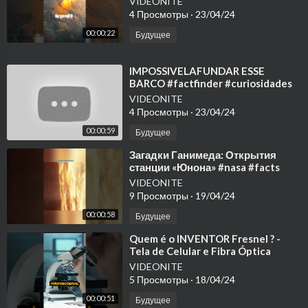
VIDEONITE
4 Просмотры
·
23/04/24
00:00:22
Будущее
⁣IMPOSSIVELAFUNDAR ESSE
BARCO #factfinder #curiosidades
#barco
VIDEONITE
4 Просмотры
·
23/04/24
00:00:59
Будущее
⁣Загадки Ганимеда: Открытия
станции «Юнона» #nasa #facts
#space
VIDEONITE
9 Просмотры
·
19/04/24
00:00:58
Будущее
⁣Quem é o INVENTOR Fresnel ? -
Tela de Celular e Fibra Óptica
#curiosidades #tecnologia
VIDEONITE
#fibraoptica
5 Просмотры
·
18/04/24
00:00:51
Будущее