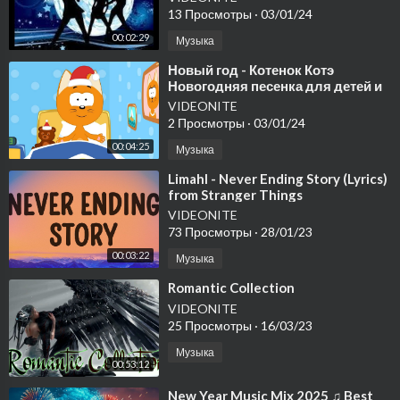
13 Просмотры
·
03/01/24
00:02:29
Музыка
⁣Новый год - Котенок Котэ
Новогодняя песенка для детей и
взрослых
VIDEONITE
2 Просмотры
·
03/01/24
00:04:25
Музыка
⁣Limahl - Never Ending Story (Lyrics)
from Stranger Things
VIDEONITE
73 Просмотры
·
28/01/23
00:03:22
Музыка
⁣Romantic Collection
VIDEONITE
25 Просмотры
·
16/03/23
Музыка
00:53:12
⁣New Year Music Mix 2025 ♫ Best