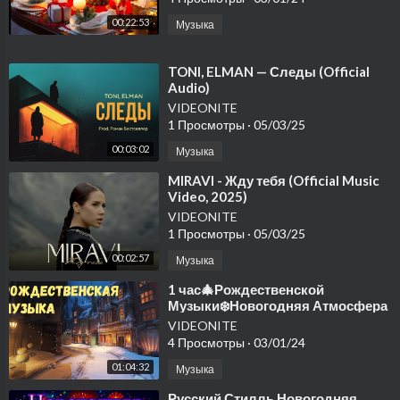
00:22:53
Музыка
⁣TONI, ELMAN — Следы (Official
Audio)
VIDEONITE
1 Просмотры
·
05/03/25
00:03:02
Музыка
⁣MIRAVI - Жду тебя (Official Music
Video, 2025)
VIDEONITE
1 Просмотры
·
05/03/25
00:02:57
Музыка
⁣1 час🎄Рождественской
Музыки❄️Новогодняя Атмосфера
🎅
VIDEONITE
4 Просмотры
·
03/01/24
01:04:32
Музыка
⁣Русский Стилль Новогодняя