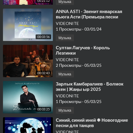
00:21:12
Музыка
⁣ANNA ASTI - Звенит январская
вьюга Асти (Премьера песни
2022)
VIDEONITE
1 Просмотры
·
03/01/24
00:03:56
Музыка
⁣Султан Лагучев - Король
Лезгинки
VIDEONITE
2 Просмотры
·
05/03/25
00:02:43
Музыка
⁣Зарлык Камбаралиев - Болмок
экен | Жаңы ыр 2025
VIDEONITE
1 Просмотры
·
05/03/25
00:03:25
Музыка
⁣Синий, синий иней ❉ Новогодние
песни для танцев
VIDEONITE