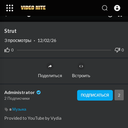
00:00
02:54
10
Strut
3
просмотры
·
12/02/26
0
0
Поделиться
Встроить
Administrator
2
ПОДПИСАТЬСЯ
2 Подписчики
в
Музыка
Provided to YouTube by Vydia