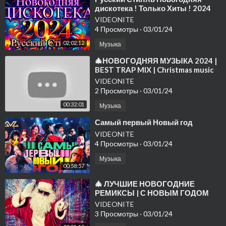
дискотека ! Только Хиты ! 2024
VIDEONITE
4 Просмотры
·
03/01/24
02:02:12
Музыка
⁣🎄НОВОГОДНЯЯ МУЗЫКА 2024 |
BEST TRAP MIX | Christmas music
2024🎄
VIDEONITE
2 Просмотры
·
03/01/24
00:32:01
Музыка
⁣Самый первый Новый год
VIDEONITE
4 Просмотры
·
03/01/24
Музыка
00:58:57
⁣🎄 ЛУЧШИЕ НОВОГОДНИЕ
РЕМИКСЫ | С НОВЫМ ГОДОМ
2024 🎄
VIDEONITE
3 Просмотры
·
03/01/24