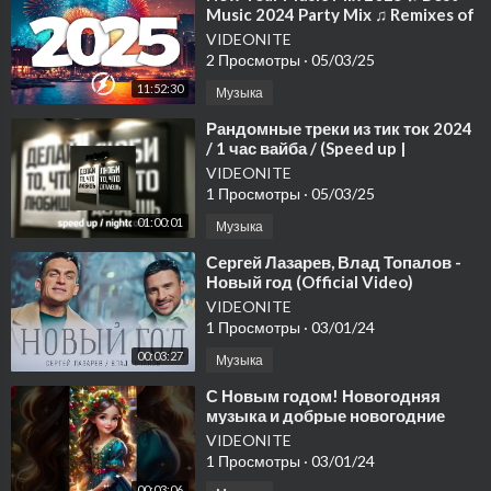
Music 2024 Party Mix ♫ Remixes of
Popular Songs
VIDEONITE
2 Просмотры
·
05/03/25
11:52:30
Музыка
⁣Рандомные треки из тик ток 2024
/ 1 час вайба / (Speed up |
Nightcore)
VIDEONITE
1 Просмотры
·
05/03/25
01:00:01
Музыка
⁣Сергей Лазарев, Влад Топалов -
Новый год (Official Video)
VIDEONITE
1 Просмотры
·
03/01/24
00:03:27
Музыка
⁣С Новым годом! Новогодняя
музыка и добрые новогодние
открытки
VIDEONITE
1 Просмотры
·
03/01/24
00:03:06